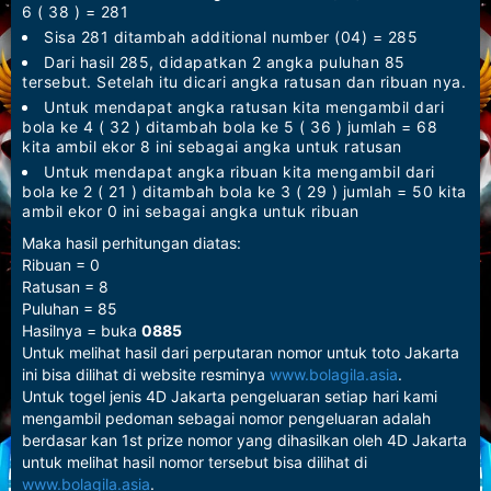
6 ( 38 ) = 281
Sisa 281 ditambah additional number (04) = 285
Dari hasil 285, didapatkan 2 angka puluhan 85
tersebut. Setelah itu dicari angka ratusan dan ribuan nya.
Untuk mendapat angka ratusan kita mengambil dari
bola ke 4 ( 32 ) ditambah bola ke 5 ( 36 ) jumlah = 68
kita ambil ekor 8 ini sebagai angka untuk ratusan
Untuk mendapat angka ribuan kita mengambil dari
bola ke 2 ( 21 ) ditambah bola ke 3 ( 29 ) jumlah = 50 kita
ambil ekor 0 ini sebagai angka untuk ribuan
Maka hasil perhitungan diatas:
Ribuan = 0
Ratusan = 8
Puluhan = 85
Hasilnya = buka
0885
Untuk melihat hasil dari perputaran nomor untuk toto Jakarta
ini bisa dilihat di website resminya
www.bolagila.asia
.
Untuk togel jenis 4D Jakarta pengeluaran setiap hari kami
mengambil pedoman sebagai nomor pengeluaran adalah
berdasar kan 1st prize nomor yang dihasilkan oleh 4D Jakarta
untuk melihat hasil nomor tersebut bisa dilihat di
www.bolagila.asia
.