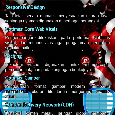
Responsive Design
Tata letak secara otomatis menyesuaikan ukuran layar
sehingga nyaman digunakan di berbagai perangkat.
Optimasi Core Web Vitals
Pengembangan difokuskan pada performa, stabilitas
visual, dan responsivitas agar pengalaman pengguna
semakin baik.
Caching
Teknologi cache digunakan untuk mempercepat
pemuatan halaman pada kunjungan berikutnya.
Optimasi Gambar
Penggunaan format gambar modern membantu
memperkecil ukuran file tanpa mengurangi kualitas
visual.
Content Delivery Network (CDN)
Distribusi konten melalui jaringan global membantu