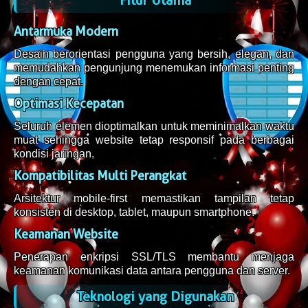
Fitur Utama
Antarmuka Modern
Desain berorientasi pengguna yang bersih, elegan, dan
memudahkan pengunjung menemukan informasi penting
dengan cepat.
Optimasi Kecepatan
Seluruh elemen dioptimalkan untuk meminimalkan waktu
muat sehingga website tetap responsif pada berbagai
kondisi jaringan.
Kompatibilitas Multi Perangkat
Arsitektur mobile-first memastikan tampilan tetap
konsisten di desktop, tablet, maupun smartphone.
Keamanan Website
Penerapan enkripsi SSL/TLS membantu menjaga
keamanan komunikasi data antara pengguna dan server.
Teknologi yang Digunakan