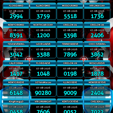
FLORIDAMID
ILLINOISMID
MISSOURIMID
VIRGINIA DAY
07-08-2026
07-08-2026
07-08-2026
07-08-2026
2994
3759
5518
1736
NEWYORKMID
NORTHCARODAY
OREGON 03
OREGON 06
07-08-2026
07-08-2026
07-08-2026
07-08-2026
8391
1200
5398
2406
TEXASEVENING
GEORGIAEVE
TENNESSEEEVE
OHIO EVENING
07-08-2026
07-08-2026
07-08-2026
07-08-2026
3042
5388
7896
3862
CALIFORNIA
FLORIDAEVE
OREGON 09
MISSOURIEVE
07-08-2026
07-08-2026
07-08-2026
07-08-2026
1417
1048
0198
1878
NEWYORKEVE
5DTotoMacau
ILLINOISEVE
NEWJERSEYEVE
07-08-2026
07-08-2026
07-08-2026
07-08-2026
6148
90280
9009
2404
KingKong4D
VIRGINIANGHT
KENTUCKYEVE
CHELSEA11
07-08-2026
07-08-2026
07-08-2026
07-08-2026
0458
7606
0052
7022