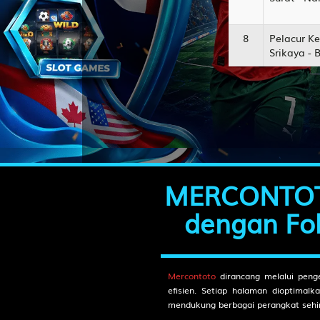
8
Pelacur Ke
Srikaya -
9
Istri Sejat
Mobil - Se
10
Peti Mati 
- Arjuna 
MERCONTOTO
11
Raja - Nag
dengan Fo
Samiaji
12
Wanita Can
Bubuk - O
Mercontoto
dirancang melalui peng
efisien. Setiap halaman dioptimalk
mendukung berbagai perangkat sehi
13
Ahli Nujum