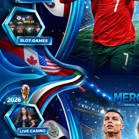
100
Tikus Ma
101
Batu Gugu
102
Tidur
103
Batu Nisa
104
Tiang Kap
105
Tertabrak
106
Terong
107
Termos
108
Terlangga
109
Terlangga
110
Terlangga
111
Terhalang