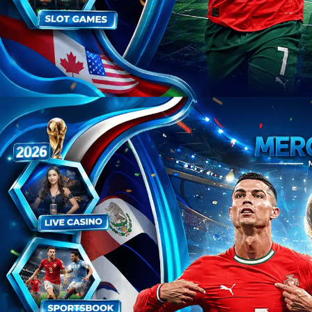
88
Tinta
89
Baju Cina
90
Baker Ru
91
Ballpen
92
Balsem
93
Timbanga
94
Timba
95
Ban Gemb
96
Timang A
97
Bangku
98
Timah
99
Bantal