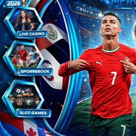
64
Tusuk Gigi
65
Tupai
66
Anjing
67
Anjing
68
Tuli
69
Anjing Ber
70
Tukar Cinc
71
Anjing Me
72
Tukang Pu
73
Truk Milite
74
Truk Bara
75
Antar May