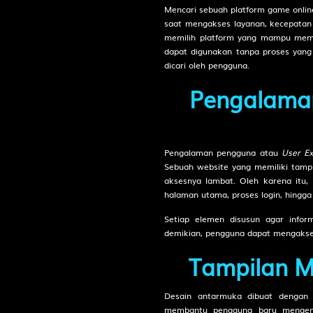
Abiyasa
Mencari sebuah platform game onlin
saat mengakses layanan, kecepatan
memilih platform yang mampu memb
14
Orang Buta
dapat digunakan tanpa proses yang 
Destarata
dicari oleh pengguna.
Pengalaman
15
Pendeta W
Manggis -
Pengalaman pengguna atau
User Ex
16
Orang Bon
Sebuah website yang memiliki tampi
Anggur - B
aksesnya lambat. Oleh karena itu
halaman utama, proses login, hingg
17
Penolong -
Setiap elemen disusun agar info
demikian, pengguna dapat mengakses 
Tampilan 
18
Putri Raja
Engsel - D
Desain antarmuka dibuat dengan 
membantu pengguna baru mengenal